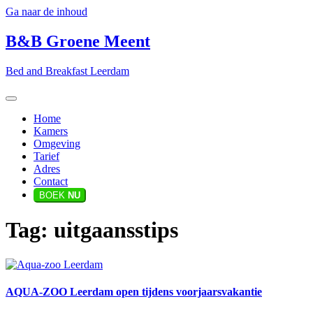
Ga naar de inhoud
B&B Groene Meent
Bed and Breakfast Leerdam
Home
Kamers
Omgeving
Tarief
Adres
Contact
BOEK
NU
Tag:
uitgaansstips
AQUA-ZOO Leerdam open tijdens voorjaarsvakantie