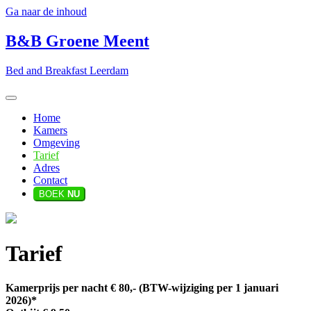
Ga naar de inhoud
B&B Groene Meent
Bed and Breakfast Leerdam
Home
Kamers
Omgeving
Tarief
Adres
Contact
BOEK
NU
Tarief
Kamerprijs per nacht € 80,- (BTW-wijziging per 1 januari
2026)*